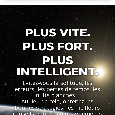
Lecteur
vidéo
PLUS VITE.
PLUS FORT.
PLUS
INTELLIGENT.
Évitez-vous la solitude, les
erreurs, les pertes de temps, les
nuits blanches…
Au lieu de cela, obtenez-les
bonnes stratégies, les meilleurs
conseils et un accompagnements