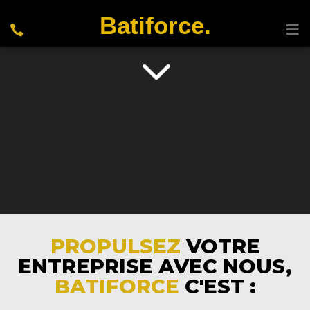
Lecteur
Batiforce.
vidéo
*Mais sans vous prendre toute votre énergie… 😉
3
PROPULSEZ
VOTRE
ENTREPRISE AVEC NOUS,
BATIFORCE
C'EST :